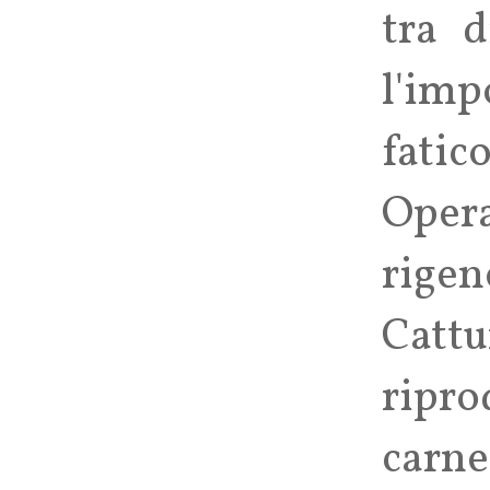
tra d
l'imp
fati
Opera
rigen
Catt
ripro
carne