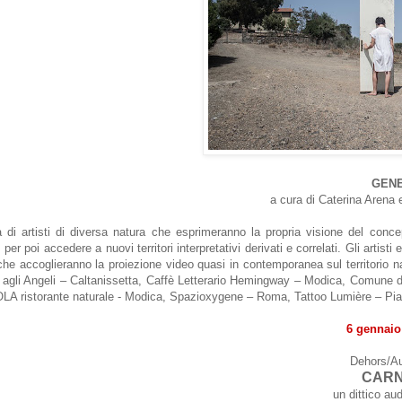
GEN
a cura di Caterina Arena 
a di artisti di diversa natura che esprimeranno la propria visione del conc
, per poi accedere a nuovi territori interpretativi derivati e correlati. Gli arti
i che accoglieranno la proiezione video quasi in contemporanea sul territori
gli Angeli – Caltanissetta, Caffè Letterario Hemingway – Modica, Comune di
 ristorante naturale - Modica, Spazioxygene – Roma, Tattoo Lumière – Piac
6 gennaio
Dehors/A
CAR
un dittico au