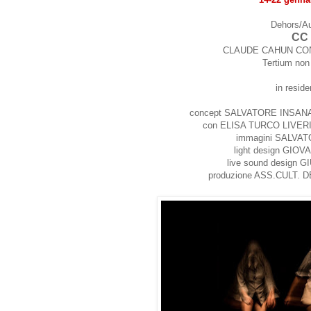
Dehors/A
CC
CLAUDE CAHUN CO
Tertium non
in resid
concept SALVATORE INSANA
con ELISA TURCO LIVER
immagini SALVA
light design GIO
live sound design 
produzione ASS.CULT.