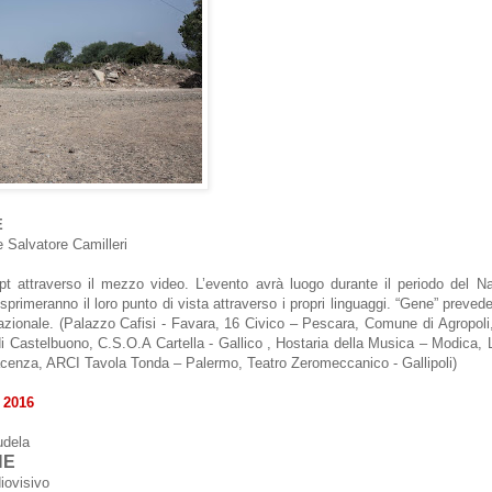
E
e Salvatore Camilleri
ept attraverso il mezzo video. L’evento avrà luogo durante il periodo del N
sti esprimeranno il loro punto di vista attraverso i propri linguaggi. “Gene” preve
o nazionale. (Palazzo Cafisi - Favara, 16 Civico – Pescara, Comune di Agrop
 Castelbuono, C.S.O.A Cartella - Gallico , Hostaria della Musica – Modica,
enza, ARCI Tavola Tonda – Palermo, Teatro Zeromeccanico - Gallipoli)
 2016
udela
NE
diovisivo