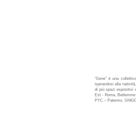
“Gene” è una collettiv
ispirandosi alla natività
di più spazi espositiv
Est - Roma, Betlemme a
PYC – Palermo, SINGOLA