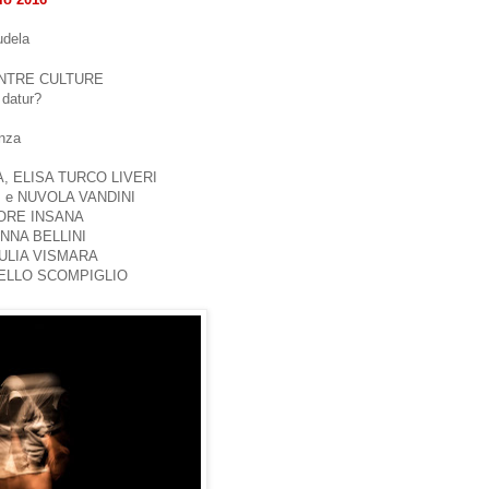
udela
NTRE CULTURE
 datur?
enza
, ELISA TURCO LIVERI
I e NUVOLA VANDINI
TORE INSANA
VANNA BELLINI
GIULIA VISMARA
 DELLO SCOMPIGLIO