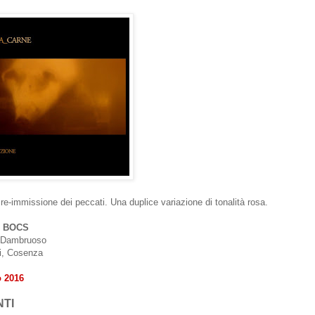
a re-immissione dei peccati. Una duplice variazione di tonalità rosa.
di BOCS
o Dambruoso
i, Cosenza
o 2016
TI