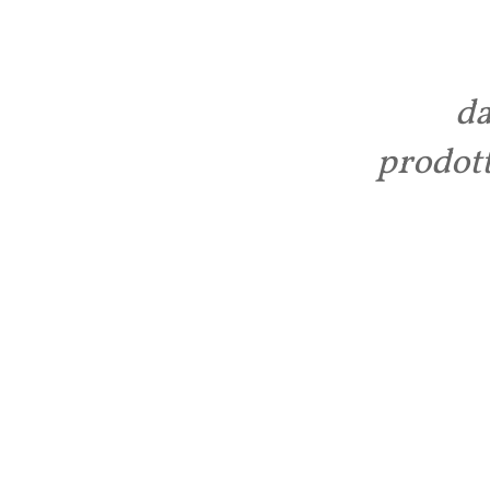
d
prodot