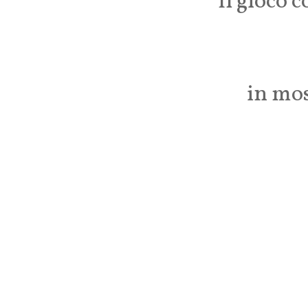
Il gioco 
in mos