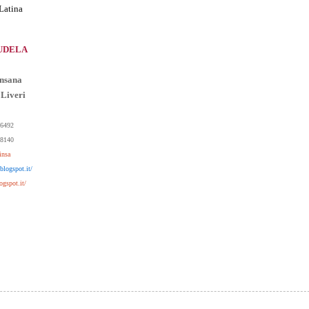
 Latina
UDELA
Insana
 Liveri
06492
78140
insa
blogspot.it/
ogspot.it/