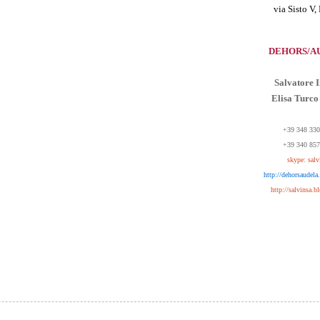
via Sisto V,
DEHORS/A
Salvatore 
Elisa Turco
+39 348 33
+39 340 85
skype: salv
http://dehorsaudela.
http://salvinsa.bl