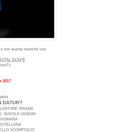
 e non averne neanche una
IGITAL SCAPE
inerTv
e 2017
udela
N DATUR?
g SALVATORE INSANA
I, NUVOLA VANDINI
A VISMARA
CASTELLANA
 DELLO SCOMPIGLIO