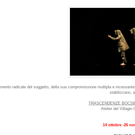
lamento radicale del soggetto, della sua compromissione multipla e incessante,
stabilizzarsi, a 
TRASCENDENZE BOCS8
Atelier del Villagi
14 ottobre -26 n