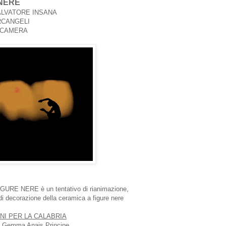
NERE
g SALVATORE INSANA
RCANGELI
 CAMERA
, FIGURE NERE è un tentativo di rianimazione,
 di decorazione della ceramica a figure nere
NI PER LA CALABRIA
e Gemma Anais Principe