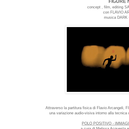
FIGURE 
concept , film, editin
con FLAVIO A
musica DARK
Attraverso la partitura fisica di Flavio Arcangeli
una variazione audio-visiva intorno alla tecnica
POLO POSITIVO - IMMAGI
a cura di Melissa Acquesta 