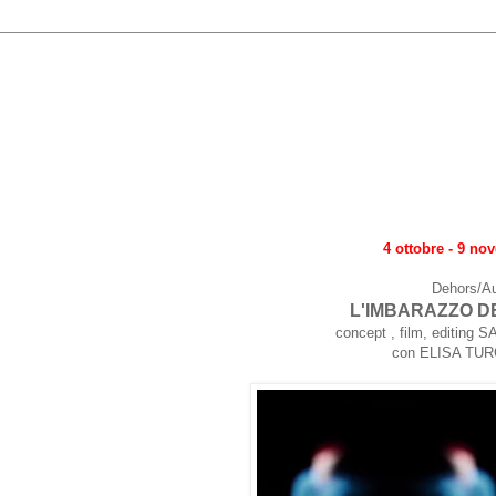
4 ottobre - 9 no
Dehors/A
L'IMBARAZZO D
concept , film, editin
con ELISA TUR