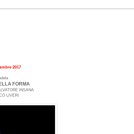
vembre 2017
udela
ELLA FORMA
g SALVATORE INSANA
CO LIVERI