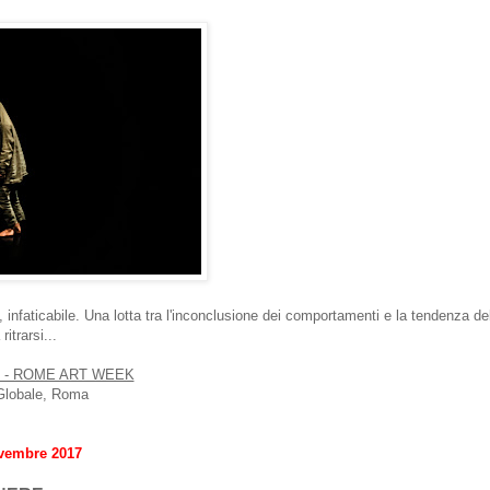
 infaticabile. Una lotta tra l'inconclusione dei comportamenti e la tendenza de
ritrarsi...
 - ROME ART WEEK
o Globale, Roma
ovembre 2017