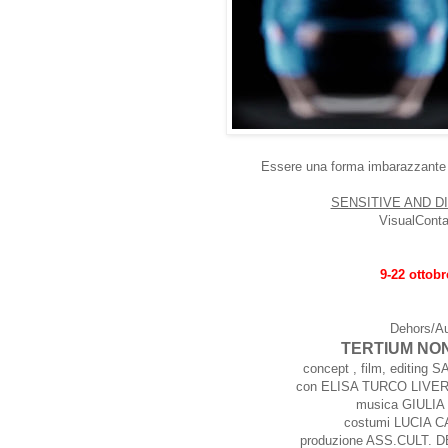
Essere una forma imbarazzante
SENSITIVE AND D
VisualConta
9-22 ottobr
Dehors/A
TERTIUM NO
concept , film, editin
con ELISA TURCO LIVER
musica GIULI
costumi LUCIA 
produzione ASS.CULT.