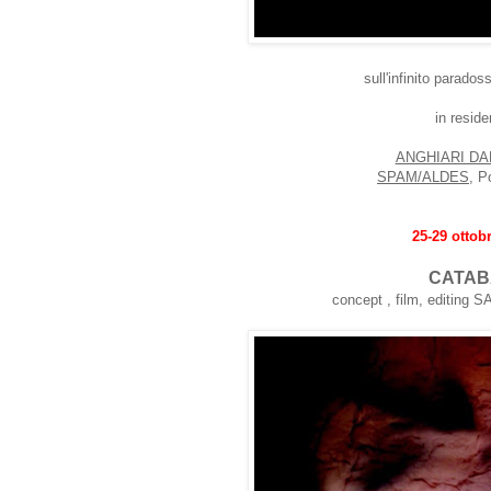
sull'infinito paradoss
in resid
ANGHIARI DA
SPAM/ALDES
, P
25-29 ottob
CATAB
concept , film, editin