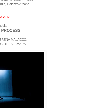
enza, Palazzo Arnone
re 2017
udela
 PROCESS
on
SERENA MALACCO,
 GIULIA VISMARA