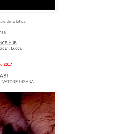
ale della fatica
enza
NCE HUB
orcari, Lucca
re 2017
ASI
g SALVATORE INSANA