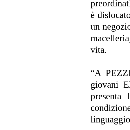
preordinat
è dislocat
un negozio
macelleria
vita.
“A PEZZI.
giovani
E
presenta 
condizion
linguaggio