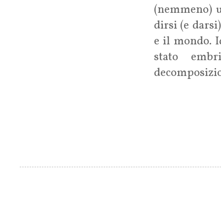
(nemmeno) u
dirsi (e dars
e il mondo. I
stato embr
decomposizio
Pagine
....